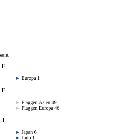
samt.
E
►
Europa
‎
1
F
►
Flaggen Asien
‎
49
►
Flaggen Europa
‎
46
J
►
Japan
‎
6
►
Judo
‎
1