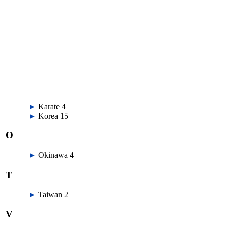
►
Karate
‎
4
►
Korea
‎
15
O
►
Okinawa
‎
4
T
►
Taiwan
‎
2
V