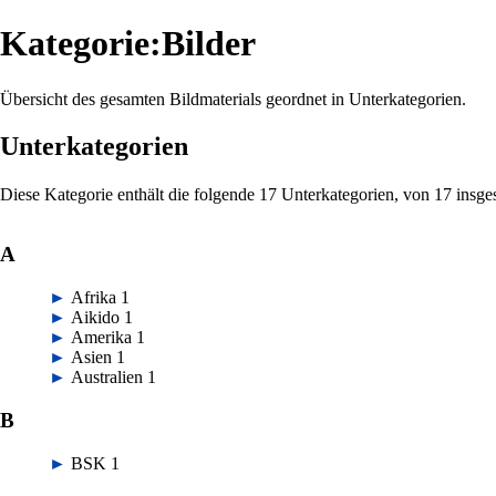
Kategorie:Bilder
Übersicht des gesamten Bildmaterials geordnet in Unterkategorien.
Unterkategorien
Diese Kategorie enthält die folgende 17 Unterkategorien, von 17 insge
A
►
Afrika
‎
1
►
Aikido
‎
1
►
Amerika
‎
1
►
Asien
‎
1
►
Australien
‎
1
B
►
BSK
‎
1