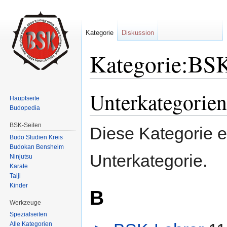
Kategorie
Diskussion
Kategorie:BS
Wechseln zu:
Navigation
,
Suche
Unterkategorien
Hauptseite
Budopedia
BSK-Seiten
Diese Kategorie e
Budo Studien Kreis
Budokan Bensheim
Unterkategorie.
Ninjutsu
Karate
Taiji
Kinder
B
Werkzeuge
Spezialseiten
Alle Kategorien