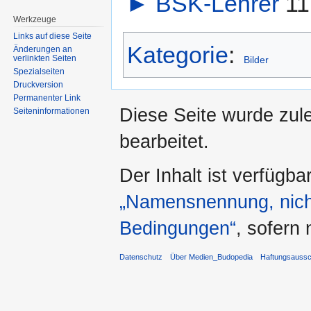
►
BSK-Lehrer
‎
11
Werkzeuge
Links auf diese Seite
Kategorie
:
Änderungen an
verlinkten Seiten
Bilder
Spezialseiten
Druckversion
Permanenter Link
Diese Seite wurde zul
Seiten­informationen
bearbeitet.
Der Inhalt ist verfügba
„Namensnennung, nicht
Bedingungen“
, sofern
Datenschutz
Über Medien_Budopedia
Haftungsaussc